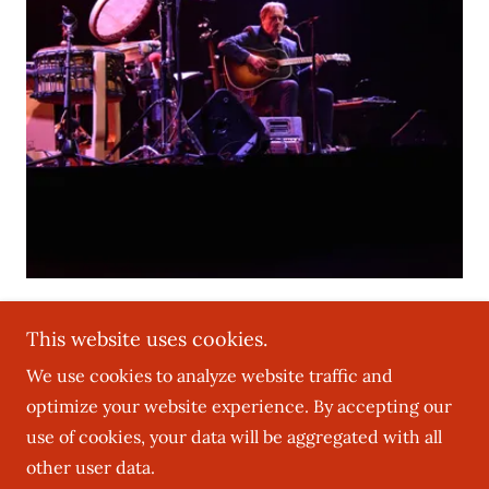
This website uses cookies.
We use cookies to analyze website traffic and
Copyright © 2026 Ht Roberts - All Rights Reserved.
optimize your website experience. By accepting our
use of cookies, your data will be aggregated with all
Powered by
other user data.