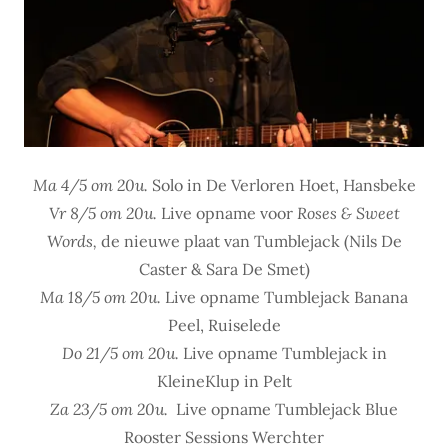
Ma 4/5 om 20u.
Solo in De Verloren Hoet, Hansbeke
Vr 8/5 om 20u.
Live opname voor
Roses & Sweet
Words,
de nieuwe plaat van Tumblejack (Nils De
Caster & Sara De Smet)
Ma 18/5 om 20u.
Live opname Tumblejack Banana
Peel, Ruiselede
Do 21/5 om 20u.
Live opname Tumblejack in
KleineKlup in Pelt
Za 23/5 om 20u.
Live opname Tumblejack Blue
Rooster Sessions Werchter